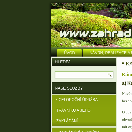
www.zahrad
ÚVOD
NÁVRH, REALIZACE 
HLEDEJ
K
Kác
a) K
NAŠE SLUŽBY
Nově o
CELOROČNÍ ÚDRŽBA
bezpeč
TRÁVNÍKU A JEHO
O povo
obvod
ZAKLÁDÁNÍ
mít or