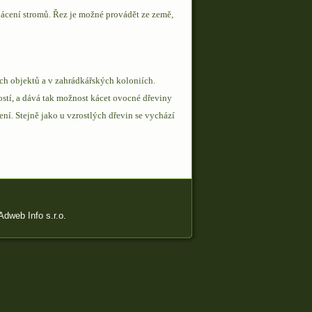
 kácení stromů. Řez je možné provádět ze země,
ch objektů a v zahrádkářských koloniích.
ostí, a dává tak možnost kácet ovocné dřeviny
ení. Stejně jako u vzrostlých dřevin se vychází
dweb Info s.r.o.