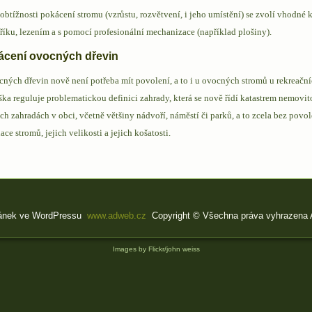
obtížnosti pokácení stromu (vzrůstu, rozvětvení, i jeho umístění) se zvolí vhodné
říku, lezením a s pomocí profesionální mechanizace (například plošiny).
ácení ovocných dřevin
ných dřevin nově není potřeba mít povolení, a to i u ovocných stromů u rekreační
ka reguluje problematickou definici zahrady, která se nově řídí katastrem nemovit
ch zahradách v obci, včetně většiny nádvoří, náměstí či parků, a to zcela bez povol
uace stromů, jejich velikosti a jejich košatosti.
ánek ve WordPressu
:
www.adweb.cz
Copyright © Všechna práva vyhrazena A
Images by Flickr/john weiss