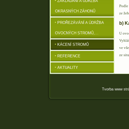
ZAKLÁDÁNÍ A ÚDRŽBA
Podle 
OKRASNÝCH ZÁHONŮ
ze žeb
PROŘEZÁVÁNÍ A ÚDRŽBA
b) K
OVOCNÝCH STROMŮ,…
U ovoc
Vyhláš
KÁCENÍ STROMŮ
ve vše
ze sit
REFERENCE
AKTUALITY
Tvorba www str