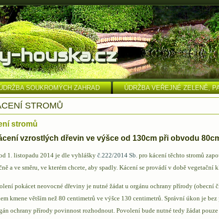
y-houska.cz
A ÚDRŽBA SOUKROMÝCH ZAHRAD
ÚDRŽBA VEŘEJNÉ ZELENĚ, P
ÁCENÍ STROMŮ
ení stromů
ácení vzrostlých dřevin ve výšce od 130cm při obvodu 80c
d 1. listopadu 2014 je dle vyhlášky
č.222/2014 Sb.
pro kácení těchto stromů zapot
ně a ve směru, ve kterém chcete, aby spadly. Kácení se provádí v době vegetační kl
lení pokácet neovocné dřeviny je nutné žádat u orgánu ochrany přírody (obecní či
em kmene větším než 80 centimetrů ve výšce 130 centimetrů. Správní úkon je bez 
gán ochrany přírody povinnost rozhodnout. Povolení bude nutné tedy žádat pouze 