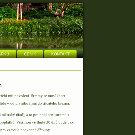
ARKŮ
CENÍK
KONTAKT
m
řebí mít povolení. Stromy se musí kácet
idu – od prvního října do třicátého března.
 městský úřad), a to pro pokácení stromů s
poplatků. Většinou ve lhůtě 30 dnů bude pak
pro vzrostlé neovocné dřeviny.