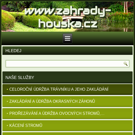
www.zahrady-
houska.cz
HLEDEJ
NAŠE SLUŽBY
CELOROČNÍ ÚDRŽBA TRÁVNÍKU A JEHO ZAKLÁDÁNÍ
ZAKLÁDÁNÍ A ÚDRŽBA OKRASNÝCH ZÁHONŮ
PROŘEZÁVÁNÍ A ÚDRŽBA OVOCNÝCH STROMŮ,…
KÁCENÍ STROMŮ