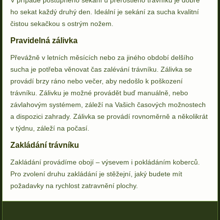
V případě postupného sekání u přerostlého trávníku je dobré
ho sekat každý druhý den. Ideální je sekání za sucha kvalitní
čistou sekačkou s ostrým nožem.
Pravidelná zálivka
Převážně v letních měsících nebo za jiného období delšího
sucha je potřeba věnovat čas zalévání trávníku. Zálivka se
provádí brzy ráno nebo večer, aby nedošlo k poškození
trávníku. Zálivku je možné provádět buď manuálně, nebo
závlahovým systémem, záleží na Vašich časových možnostech
a dispozici zahrady. Zálivka se provádí rovnoměrně a několikrát
v týdnu, záleží na počasí.
Zakládání trávníku
Zakládání provádíme obojí – výsevem i pokládáním koberců.
Pro zvolení druhu zakládání je stěžejní, jaký budete mít
požadavky na rychlost zatravnění plochy.