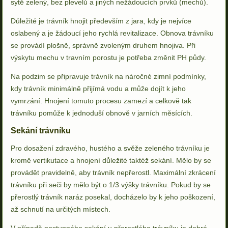
sytě zelený, bez plevelů a jiných nežádoucích prvků (mechů).
Důležité je trávník hnojit především z jara, kdy je nejvíce
oslabený a je žádoucí jeho rychlá revitalizace. Obnova trávníku
se provádí plošně, správně zvoleným druhem hnojiva. Při
výskytu mechu v travním porostu je potřeba změnit PH půdy.
Na podzim se připravuje trávník na náročné zimní podmínky,
kdy trávník minimálně přijímá vodu a může dojít k jeho
vymrzání. Hnojení tomuto procesu zamezí a celkově tak
trávníku pomůže k jednoduší obnově v jarních měsících.
Sekání trávníku
Pro dosažení zdravého, hustého a svěže zeleného trávníku je
kromě vertikutace a hnojení důležité taktéž sekání. Mělo by se
provádět pravidelně, aby trávník nepřerostl. Maximální zkrácení
trávníku při seči by mělo být o 1/3 výšky trávníku. Pokud by se
přerostlý trávník naráz posekal, docházelo by k jeho poškození,
až schnutí na určitých místech.